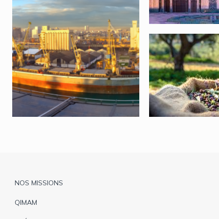
Pied
NOS MISSIONS
de
QIMAM
page