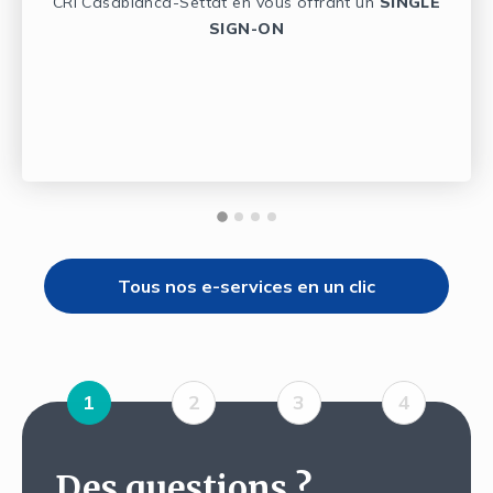
CRI Casablanca-Settat en vous offrant un
SINGLE
SIGN-ON
Tous nos e-services en un clic
1
2
3
4
Des questions ?