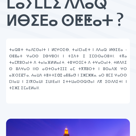
ⵎⴰⵢⵎⵎⵉ ⴷⴷⴰⵕ
ⵍⴱⵉⴹⴰ ⵙⵟⵟⴰⵜ ?
ⵜⴰⵕⵓⵜ ⵜⴰⴷⵎⵙⴰⵏⵜ ⵏ ⵍⵎⵖⵔⵉⴱ, ⵜⴰⵏⵎⵏⴰⴹⵜ ⵏ ⴷⴷⴰⵕ ⵍⴱⵉⴹⴰ -
ⵙⵟⵟⴰⵜ ⵖⴰⵔⵙ ⵉⴱⵖⵓⵔⵏ ⵏ ⵜⵉⴷⵜ ⵉ ⵉⵎⵙⵙⴰⵔⵓⵜⵏ. ⵜⴳⴰ
ⵜⴰⵎⴳⵓⵔⴰⵏⵜ ⴷ ⵜⴰⵏⴰⴼⵍⵍⴰⵃⵜ, ⵜⵓⵖⵔⵉⵎⵜ ⴷ ⵜⵖⴰⵔⴰⵏⵜ, ⵜⵍⴷⴷⵉ
ⵙ ⵓⴷⵖⴰⵔ ⵏⵏⵙ ⴰⵙⵜⵔⴰⵜⵉⵊⵉ ⴰⵎ ⵜⴳⴳⵓⵔⵜ ⵏ ⵓⵙⴰⴷⴼ ⵖⵔ
ⴰⴼⵔⵉⵇⵢⴰ, ⵄⴰⵡⴷ ⵜⴻⵜⵜⵉⵛⵛ ⴰⵟⵟⴰⵚ ⵏ ⵉⵣⵎⵣⵣⴰ, ⴰⵔ ⵓⵎⵉ ⵖⴰⵔⵙ
ⵎⵏⵏⴰⵡ ⵏ ⵉⵏⴳⵔⴰⵡⵏ ⵉⵡⵏⴹⴰⵏⵏ ⵉⵜⵜⵡⴰⵙⵙⵕⵚⴰⵏ ⴷⴳ ⵉⵙⴷⴷⵉⵜⵏ ⵏ
ⵜⵉⵣⵉ ⵉⵎⴰⴹⵍⴰⵏⵏ.