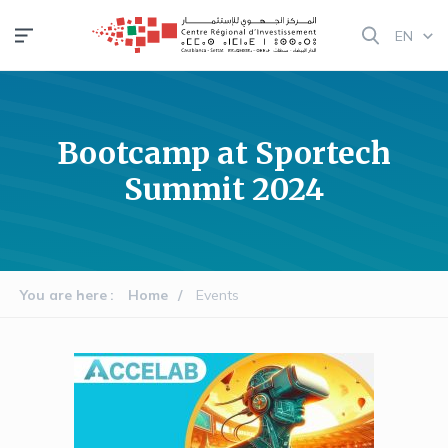
Skip
EN
to
main
content
Bootcamp at Sportech
Summit 2024
You are here
Home
Events