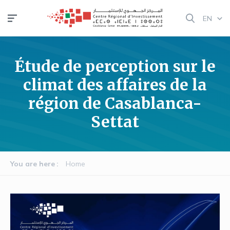
Skip
EN
to
main
content
Étude de perception sur le
climat des affaires de la
région de Casablanca-
Settat
You are here
Home