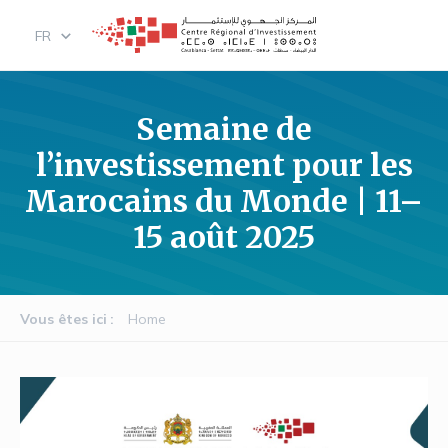
Skip
FR
to
main
content
Semaine de
l’investissement pour les
Marocains du Monde | 11–
15 août 2025
Vous êtes ici
Home