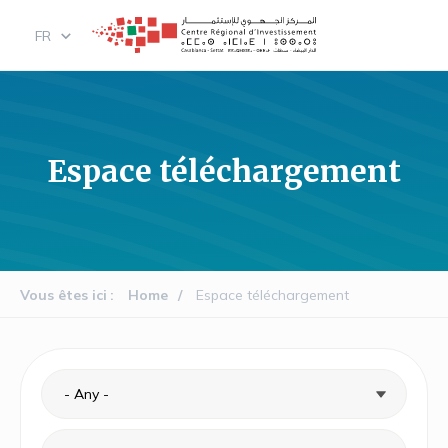
Skip
FR
to
main
content
Espace téléchargement
Vous êtes ici
Home
Espace téléchargement