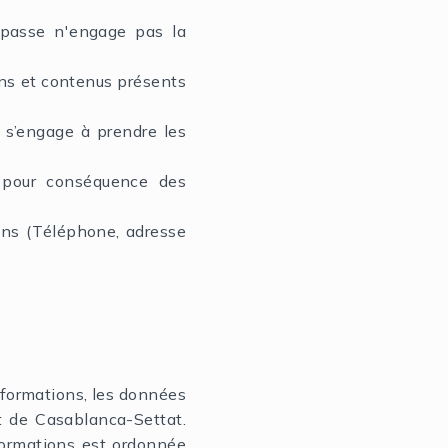
e passe n'engage pas la
tions et contenus présents
t s’engage à prendre les
t pour conséquence des
ons (Téléphone, adresse
informations, les données
t de Casablanca-Settat.
nformations est ordonnée