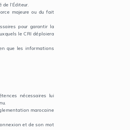
de l’Éditeur.
orce majeure ou du fait
aires pour garantir la
auxquels le CRI déploiera
ien que les informations
pétences nécessaires lui
enu.
 réglementation marocaine
e connexion et de son mot