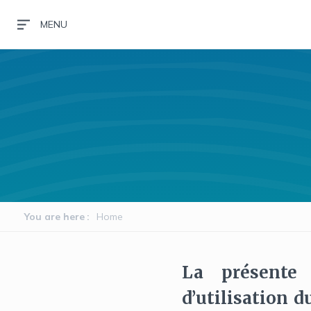
Skip
MENU
to
main
content
You are here
Home
La présente 
d’utilisation 