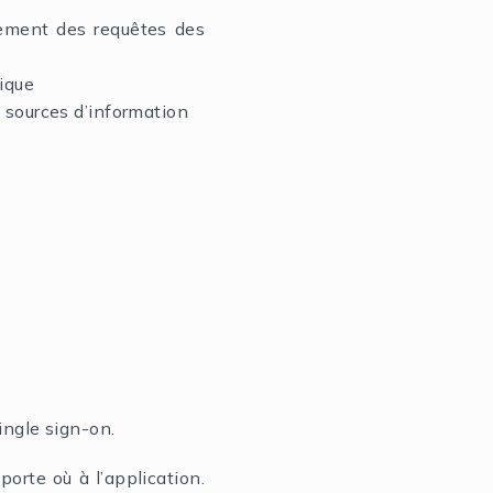
tement des requêtes des
ique
s sources d’information
ngle sign-on.
orte où à l’application.