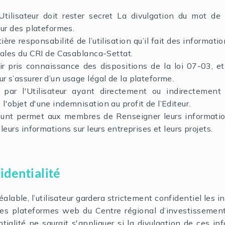
tilisateur doit rester secret La divulgation du mot d
eur des plateformes.
tière responsabilité de l’utilisation qu’il fait des informa
itales du CRI de Casablanca-Settat.
voir pris connaissance des dispositions de la loi 07-03, e
 s’assurer d’un usage légal de la plateforme.
 par l'Utilisateur ayant directement ou indirectemen
'objet d'une indemnisation au profit de l’Editeur.
unt permet aux membres de Renseigner leurs informati
leurs informations sur leurs entreprises et leurs projets.
identialité
éalable, l’utilisateur gardera strictement confidentiel les 
des plateformes web du Centre régional d’investissemen
ntialité ne saurait s'appliquer si la divulgation de ces i