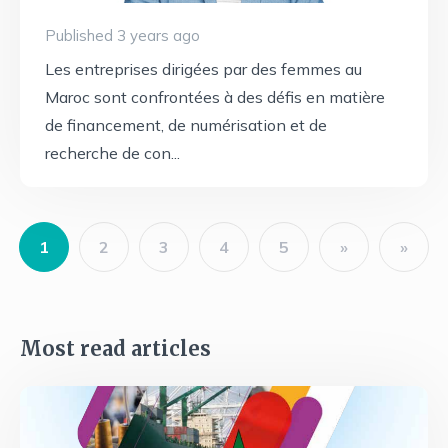
Published 3 years ago
Les entreprises dirigées par des femmes au
Maroc sont confrontées à des défis en matière
de financement, de numérisation et de
recherche de con...
Pagination
1
2
3
4
5
Current
Page
Page
Page
Page
page
Most read articles