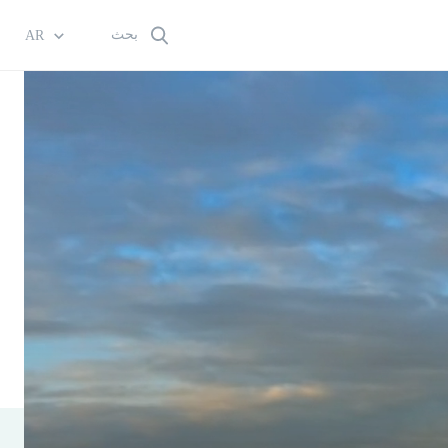
بحث
AR
إعلان !