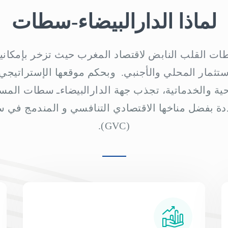
لماذا الدارالبيضاء-سطات
سطات القلب النابض
لاقتصاد
المغرب حيث تزخر بإمكانيا
إستثمار المحلي والأجنبي.
وبحكم موقعها الإستراتيجي كب
احية والخدماتية، تجذب جهة
الدارالبيضاءـ سطات
المست
ة بفضل مناخها الاقتصادي التنافسي و المندمج في سل
(GVC).