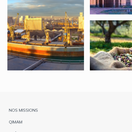
Pied
NOS MISSIONS
de
QIMAM
page