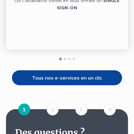
CRI Casablanca-Settat en vous offrant un
SINGLE
SIGN-ON
Tous nos e-services en un clic
1
2
3
4
Des questions ?