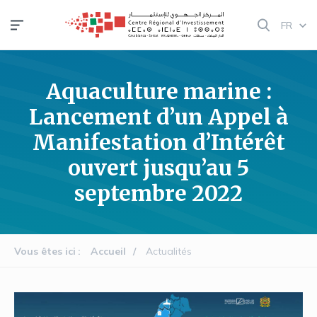
Aller
FR
au
contenu
principal
Aquaculture marine :
Lancement d’un Appel à
Manifestation d’Intérêt
ouvert jusqu’au 5
septembre 2022
Vous êtes ici
Accueil
Actualités