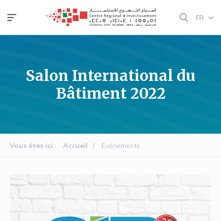
Aller
FR
au
contenu
principal
Salon International du
Bâtiment 2022
Vous êtes ici
Accueil
Evènements