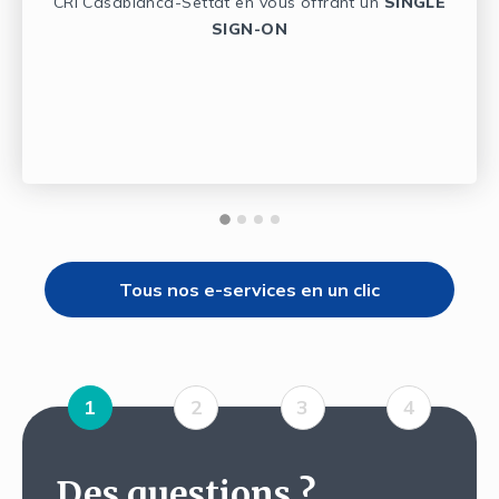
CRI Casablanca-Settat en vous offrant un
SINGLE
SIGN-ON
Tous nos e-services en un clic
1
2
3
4
Des questions ?