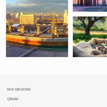
Pied
NOS MISSIONS
de
QIMAM
page