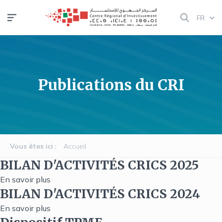
Aller
FR
au
contenu
principal
Publications du CRI
Vous êtes ici
Accueil
BILAN D'ACTIVITÉS CRICS 2025
En savoir plus
sur
BILAN D'ACTIVITÉS CRICS 2024
BILAN
D'ACTIVITÉS
En savoir plus
sur
CRICS