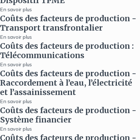
Dispositif TPME
BILAN
2025
D'ACTIVITÉS
En savoir plus
sur
Coûts des facteurs de production -
CRICS
Dispositif
Transport transfrontalier
2024
TPME
En savoir plus
sur
Coûts des facteurs de production :
Coûts
Télécommunications
des
facteurs
En savoir plus
sur
Coûts des facteurs de production -
de
Coûts
production
Raccordement à l’eau, l’électricité
des
-
et l’assainissement
facteurs
Transport
de
En savoir plus
sur
transfrontalier
production
Coûts des facteurs de production -
Coûts
:
Système financier
des
Télécommunications
facteurs
En savoir plus
sur
Coûts des facteurs de production -
de
Coûts