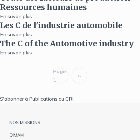
production
Ressources humaines
des
-
facteurs
En savoir plus
sur
Raccordement
Les C de l'industrie automobile
de
Coûts
à
production
des
En savoir plus
sur
l’eau,
-
The C of the Automotive industry
facteurs
Les
l’électricité
Système
de
C
En savoir plus
sur
et
financier
production
de
The
l’assainissement
-
l'industrie
C
Page
Pagination
››
Ressources
automobile
of
Page
1
humaines
the
suivante
Automotive
S'abonner à Publications du CRI
industry
Pied
NOS MISSIONS
de
QIMAM